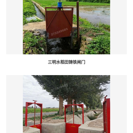
三明水稻田铸铁闸门