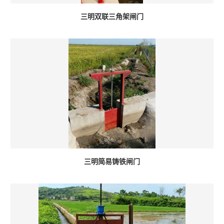
三明双联三角架闸门
三明简易铸铁闸门