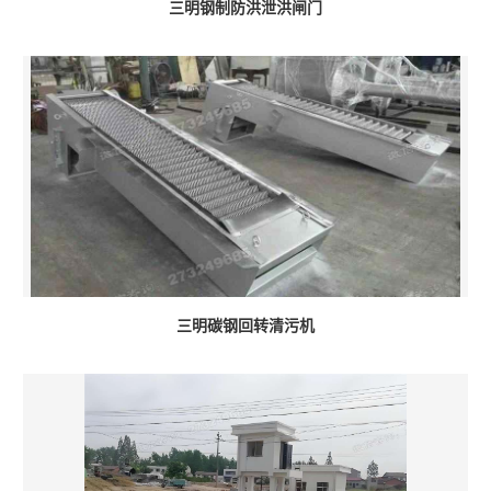
三明钢制防洪泄洪闸门
三明碳钢回转清污机