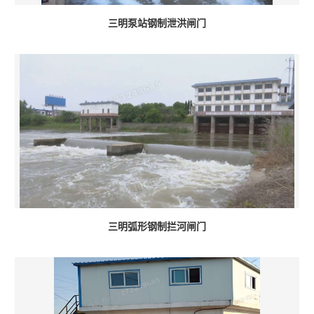
三明泵站钢制泄洪闸门
三明弧形钢制拦河闸门