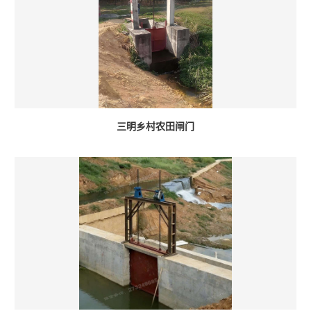
三明乡村农田闸门