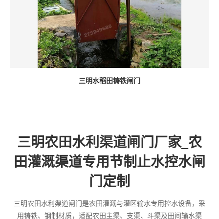
三明水稻田铸铁闸门
三明农田水利渠道闸门厂家_农
田灌溉渠道专用节制止水控水闸
门定制
三明农田水利渠道闸门是农田灌溉与灌区输水专用控水设备，采
用铸铁、钢制材质，适配农田主渠、支渠、斗渠及田间输水渠