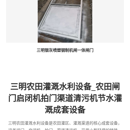
三明银灰喷塑钢制机闸一体闸门
三明农田灌溉水利设备_农田闸
门启闭机拍门渠道清污机节水灌
溉成套设备
三明农田灌溉水利设备是农田灌区、灌溉渠道的核心成套设备，