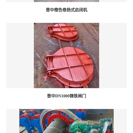
晋中橙色卷扬式启闭机
晋中DN1000铸铁闸门