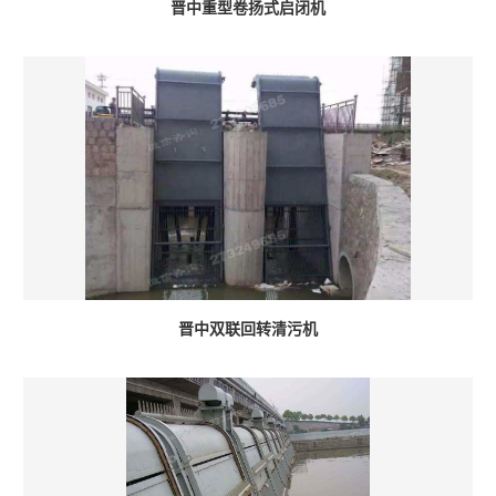
晋中重型卷扬式启闭机
晋中双联回转清污机