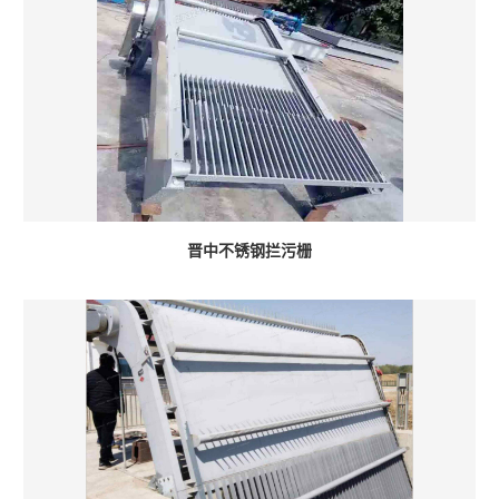
晋中不锈钢拦污栅