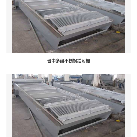
晋中多组不锈钢拦污栅