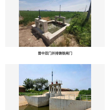
晋中双门并排铸铁闸门