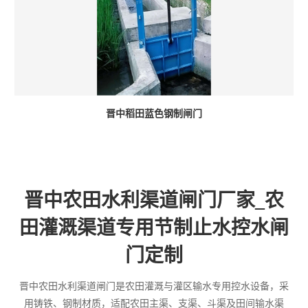
晋中稻田蓝色钢制闸门
晋中农田水利渠道闸门厂家_农
田灌溉渠道专用节制止水控水闸
门定制
晋中农田水利渠道闸门是农田灌溉与灌区输水专用控水设备，采
用铸铁、钢制材质，适配农田主渠、支渠、斗渠及田间输水渠