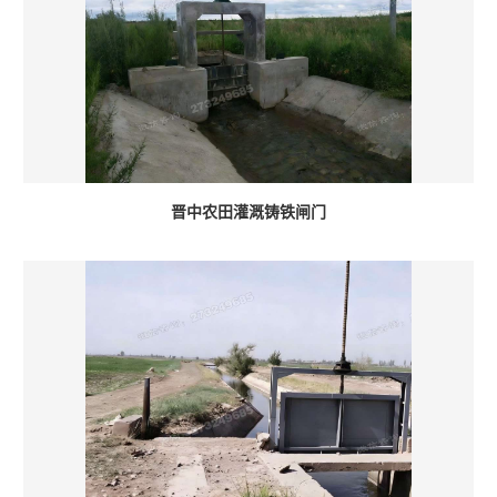
晋中农田灌溉铸铁闸门