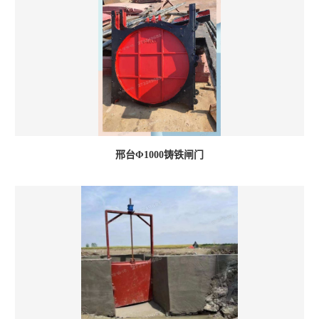
邢台Φ1000铸铁闸门