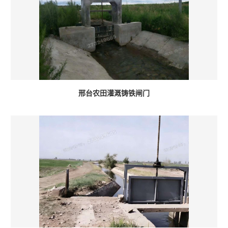
邢台农田灌溉铸铁闸门