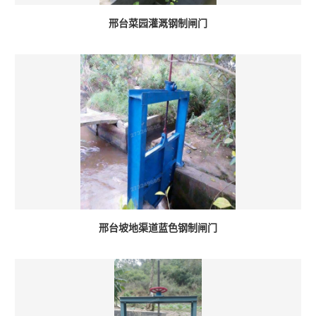
邢台菜园灌溉钢制闸门
邢台坡地渠道蓝色钢制闸门