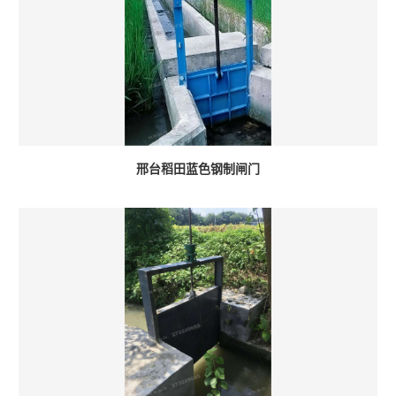
邢台稻田蓝色钢制闸门