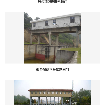
邢台加强筋圆形拍门
邢台闸站平板钢制闸门