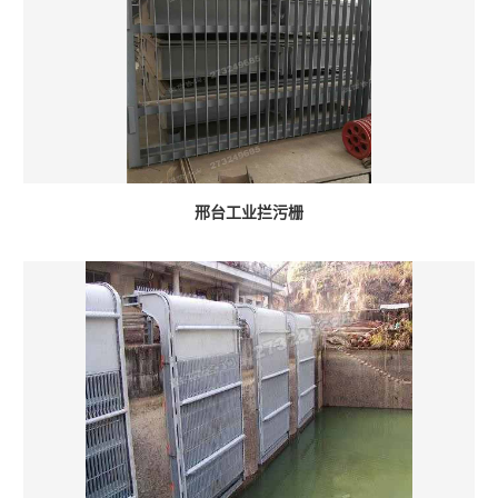
邢台工业拦污栅