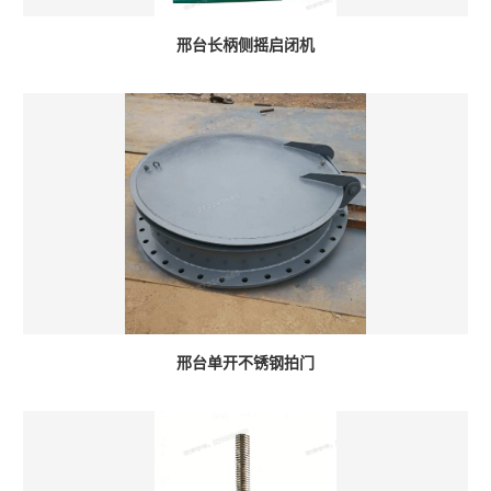
邢台长柄侧摇启闭机
邢台单开不锈钢拍门