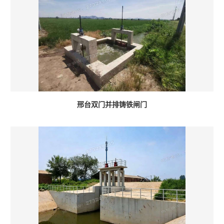
邢台双门并排铸铁闸门