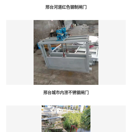
邢台河道红色钢制闸门
邢台城市内涝不锈钢闸门