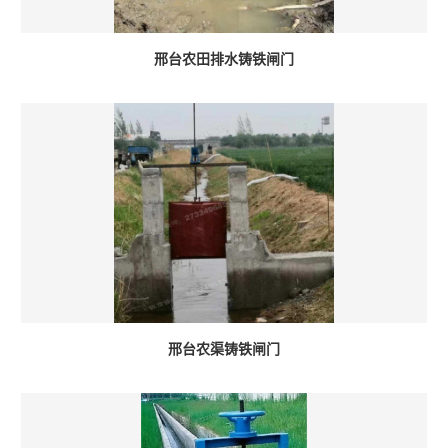
邢台农田排水铸铁闸门
邢台农渠铸铁闸门