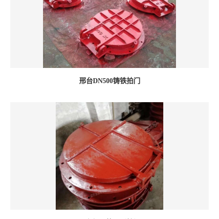
邢台DN500铸铁拍门