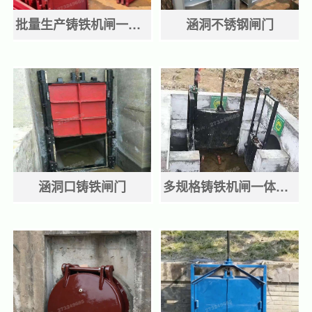
批量生产铸铁机闸一体闸门
涵洞不锈钢闸门
涵洞口铸铁闸门
多规格铸铁机闸一体闸门