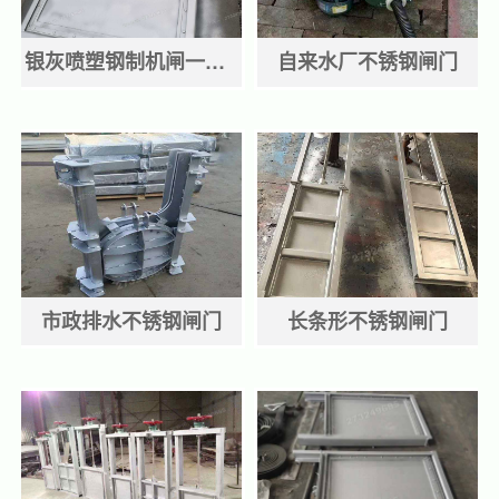
银灰喷塑钢制机闸一体闸门
自来水厂不锈钢闸门
市政排水不锈钢闸门
长条形不锈钢闸门