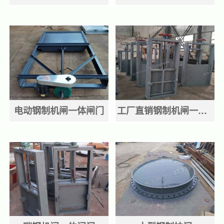
电动钢制机闸一体闸门
工厂直销钢制机闸一体闸门