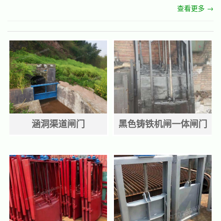
查看更多 →
涵洞渠道闸门
黑色铸铁机闸一体闸门