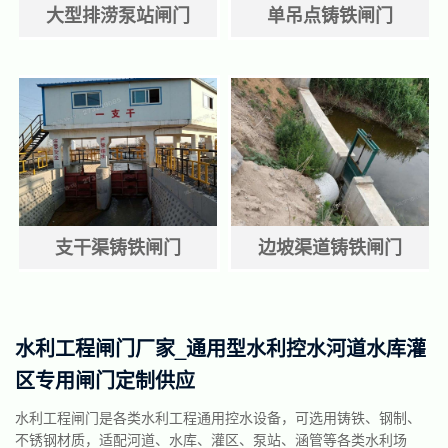
大型排涝泵站闸门
单吊点铸铁闸门
支干渠铸铁闸门
边坡渠道铸铁闸门
水利工程闸门厂家_通用型水利控水河道水库灌
区专用闸门定制供应
水利工程闸门是各类水利工程通用控水设备，可选用铸铁、钢制、
不锈钢材质，适配河道、水库、灌区、泵站、涵管等各类水利场