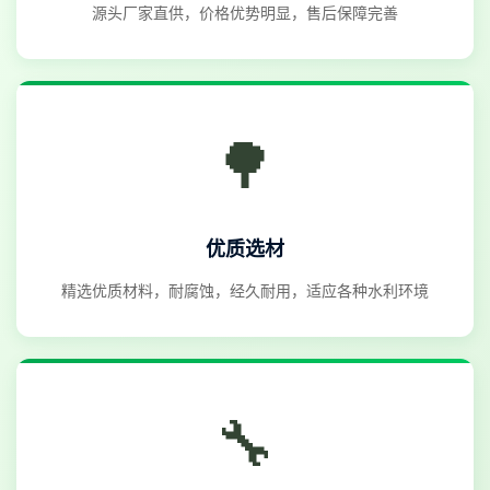
源头厂家直供，价格优势明显，售后保障完善
🌳
优质选材
精选优质材料，耐腐蚀，经久耐用，适应各种水利环境
🔧