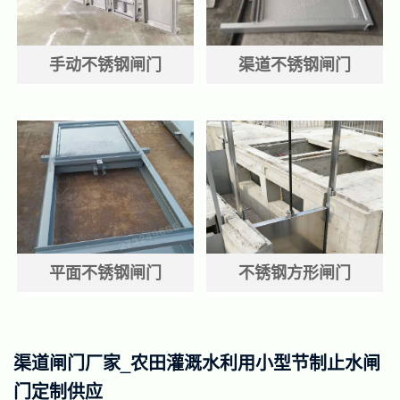
手动不锈钢闸门
渠道不锈钢闸门
平面不锈钢闸门
不锈钢方形闸门
渠道闸门厂家_农田灌溉水利用小型节制止水闸
门定制供应