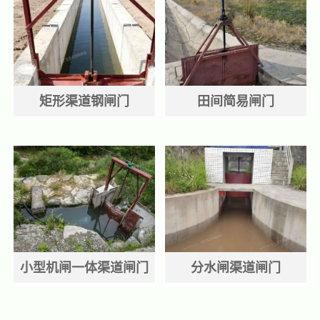
矩形渠道钢闸门
田间简易闸门
小型机闸一体渠道闸门
分水闸渠道闸门