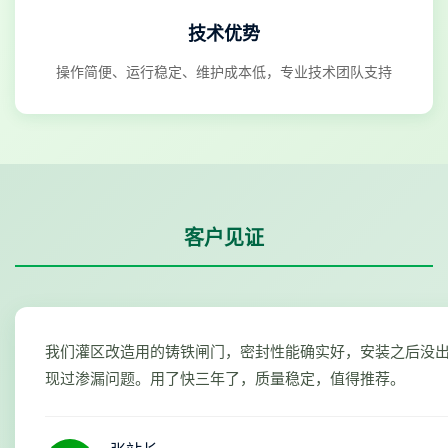
技术优势
操作简便、运行稳定、维护成本低，专业技术团队支持
客户见证
我们灌区改造用的铸铁闸门，密封性能确实好，安装之后没
现过渗漏问题。用了快三年了，质量稳定，值得推荐。