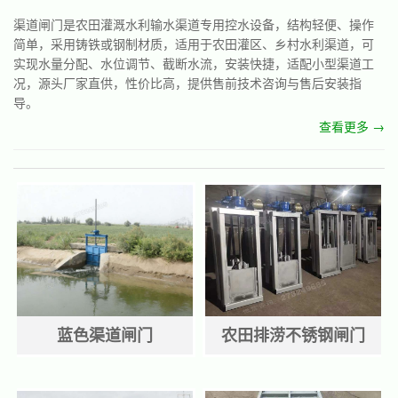
渠道闸门是农田灌溉水利输水渠道专用控水设备，结构轻便、操作
简单，采用铸铁或钢制材质，适用于农田灌区、乡村水利渠道，可
实现水量分配、水位调节、截断水流，安装快捷，适配小型渠道工
况，源头厂家直供，性价比高，提供售前技术咨询与售后安装指
导。
查看更多 →
蓝色渠道闸门
农田排涝不锈钢闸门