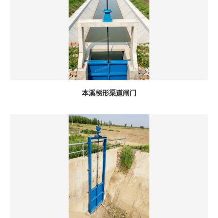
本溪梯形渠道闸门