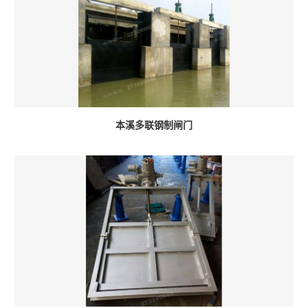
本溪多联钢制闸门