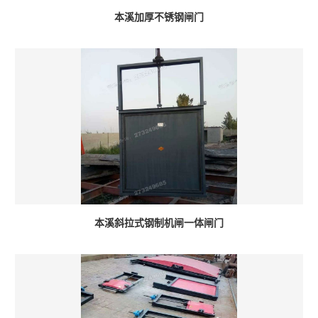
本溪加厚不锈钢闸门
本溪斜拉式钢制机闸一体闸门