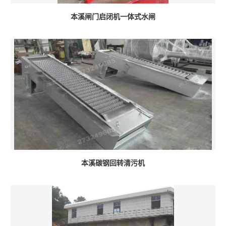
本溪闸门启闭机一体式水闸
本溪碳钢回转清污机