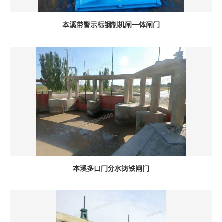
本溪带警示标钢制机闸一体闸门
本溪多口门分水铸铁闸门