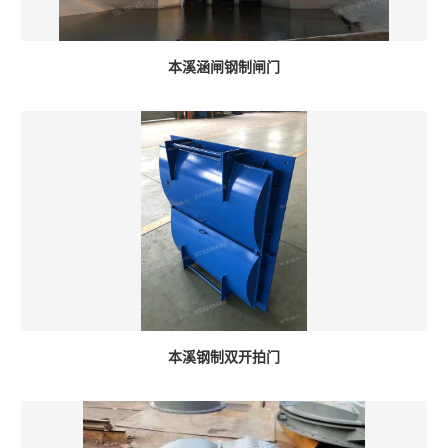
本溪涵闸钢制闸门
本溪钢制双开拍门