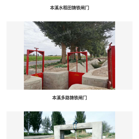
本溪水稻田铸铁闸门
本溪多路铸铁闸门