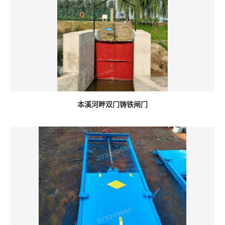
本溪河畔双门铸铁闸门