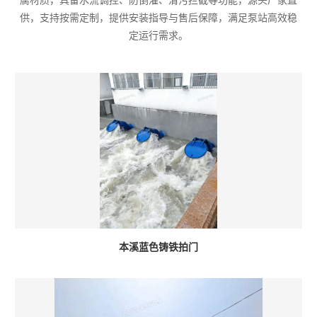
腐材质，具备水流调控、防倒灌、清污拦截等功能，源头厂家直
供，支持按需定制，提供安装指导与售后保障，满足泵站高效稳
定运行需求。
本溪蓝色铸铁拍门