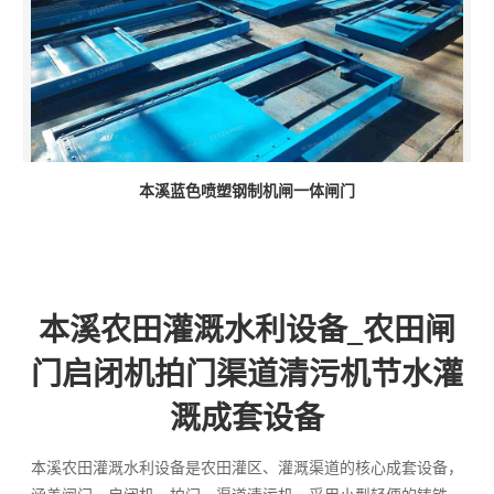
本溪蓝色喷塑钢制机闸一体闸门
本溪农田灌溉水利设备_农田闸
门启闭机拍门渠道清污机节水灌
溉成套设备
本溪农田灌溉水利设备是农田灌区、灌溉渠道的核心成套设备，