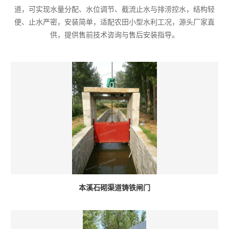
道，可实现水量分配、水位调节、截流止水与排涝控水，结构轻
便、止水严密，安装简单，适配农田小型水利工况，源头厂家直
供，提供售前技术咨询与售后安装指导。
本溪石砌渠道铸铁闸门