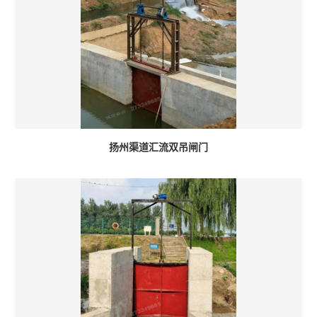
扬州渠道汇流双吊闸门