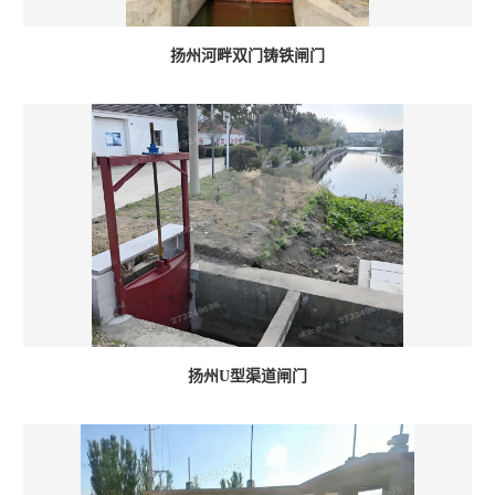
扬州河畔双门铸铁闸门
扬州U型渠道闸门