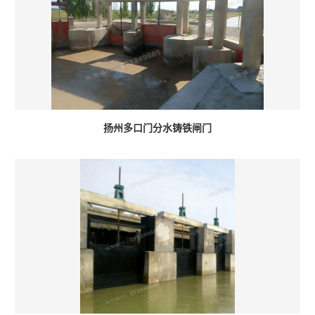
扬州多口门分水铸铁闸门