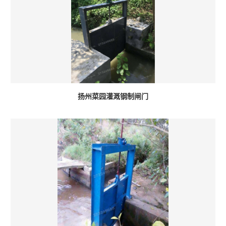
扬州菜园灌溉钢制闸门