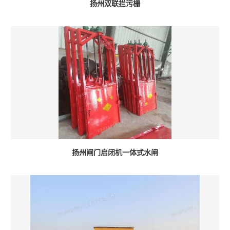
扬州双联拦污栅
扬州闸门启闭机一体式水闸