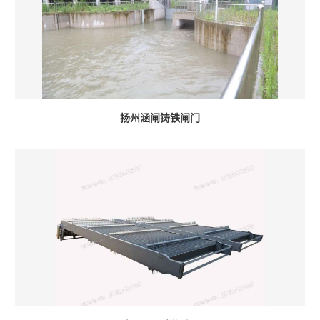
扬州涵闸铸铁闸门