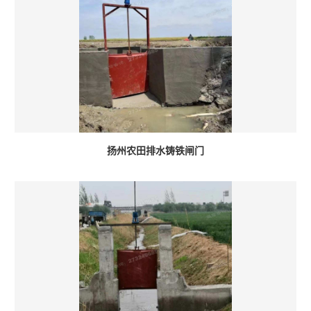
扬州农田排水铸铁闸门