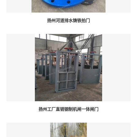
扬州河道排水铸铁拍门
扬州工厂直销钢制机闸一体闸门