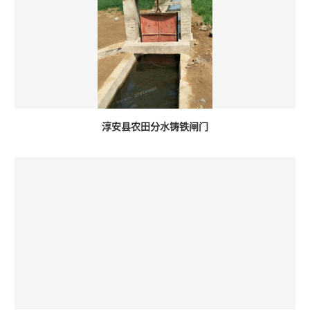
淳安县农田分水铸铁闸门