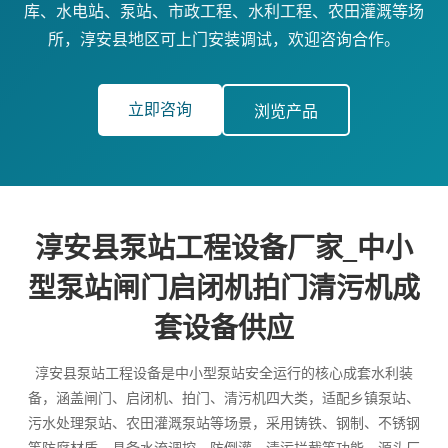
库、水电站、泵站、市政工程、水利工程、农田灌溉等场
所，淳安县地区可上门安装调试，欢迎咨询合作。
立即咨询
浏览产品
淳安县泵站工程设备厂家_中小
型泵站闸门启闭机拍门清污机成
套设备供应
淳安县泵站工程设备是中小型泵站安全运行的核心成套水利装
备，涵盖闸门、启闭机、拍门、清污机四大类，适配乡镇泵站、
污水处理泵站、农田灌溉泵站等场景，采用铸铁、钢制、不锈钢