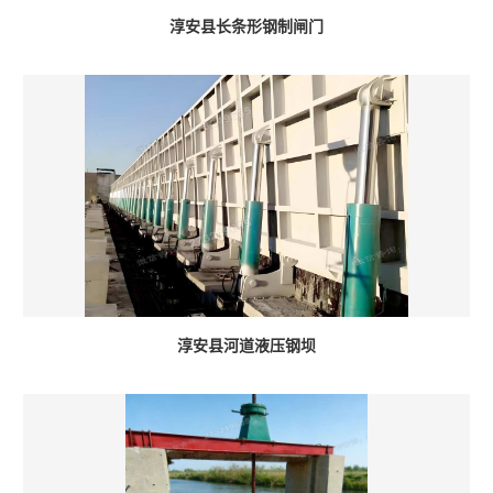
淳安县长条形钢制闸门
淳安县河道液压钢坝