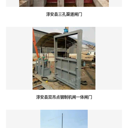
淳安县三孔渠道闸门
淳安县双吊点钢制机闸一体闸门