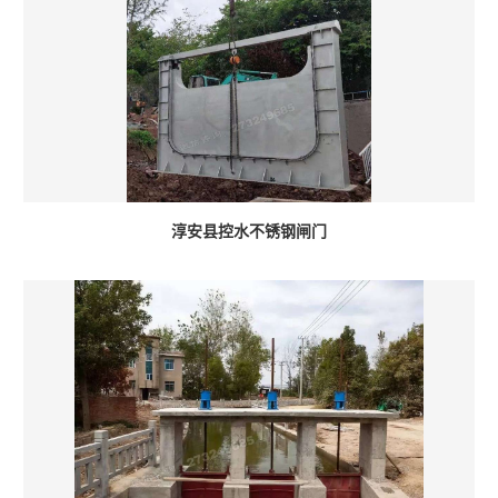
淳安县控水不锈钢闸门