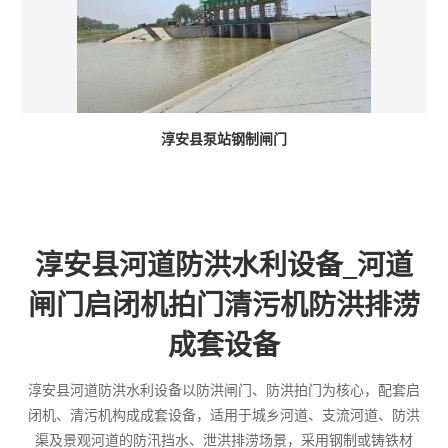
淳安县泵站钢制闸门
淳安县河道防洪水利设备_河道
闸门启闭机拍门清污机防洪排涝
成套设备
淳安县河道防洪水利设备以防洪闸门、防洪拍门为核心，配套启
闭机、清污机构成成套设备，适用于城乡河道、支流河道、防洪
渠及景观河道的防汛挡水、泄洪排涝场景，采用钢制或铸铁材