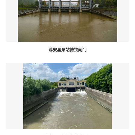
淳安县泵站铸铁闸门