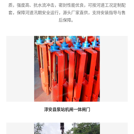
质，强度高、抗水流冲击，密封性能优良，可按河道工况定制配
套，保障河道汛期安全运行，源头厂家直供，支持安装指导与售
后保障。
淳安县泵站机闸一体闸门