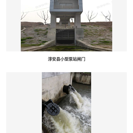
淳安县小型泵站闸门