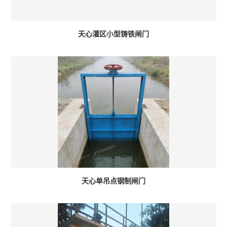
天心灌区小型铸铁闸门
天心单吊点钢制闸门