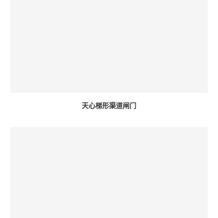
天心梯形渠道闸门