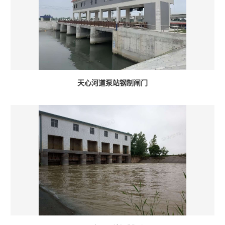
天心河道泵站钢制闸门