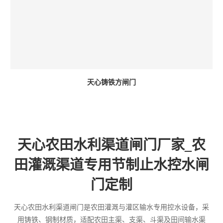
天心铸铁方闸门
天心农田水利渠道闸门厂家_农
田灌溉渠道专用节制止水控水闸
门定制
天心农田水利渠道闸门是农田灌溉与灌区输水专用控水设备，采
用铸铁、钢制材质，适配农田主渠、支渠、斗渠及田间输水渠