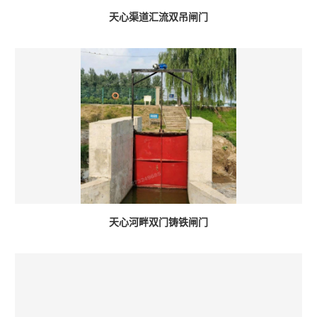
天心渠道汇流双吊闸门
天心河畔双门铸铁闸门