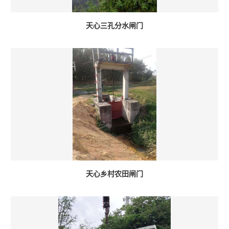
天心三孔分水闸门
天心乡村农田闸门