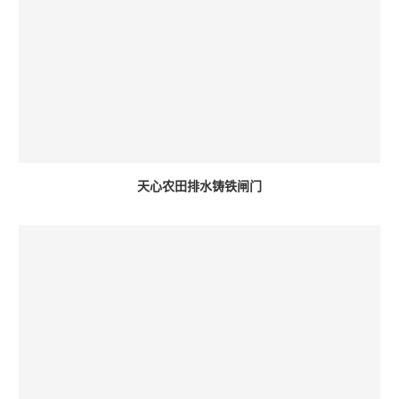
天心农田排水铸铁闸门