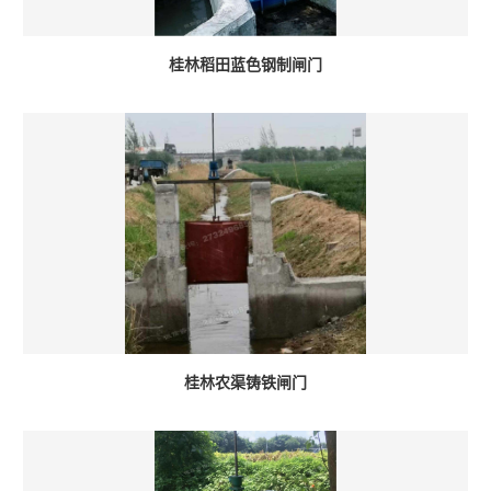
桂林稻田蓝色钢制闸门
桂林农渠铸铁闸门