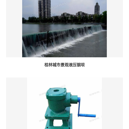
桂林城市景观液压钢坝