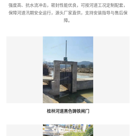
强度高、抗水流冲击，密封性能优良，可按河道工况定制配套，
保障河道汛期安全运行，源头厂家直供，支持安装指导与售后保
障。
桂林河道黑色铸铁闸门