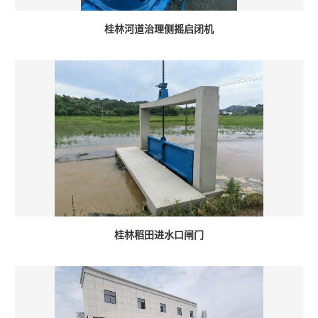
桂林河道治理侧摇启闭机
桂林稻田进水口闸门