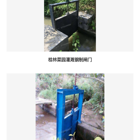
桂林菜园灌溉钢制闸门