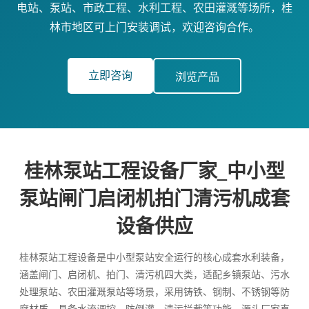
电站、泵站、市政工程、水利工程、农田灌溉等场所，桂
林市地区可上门安装调试，欢迎咨询合作。
立即咨询
浏览产品
桂林泵站工程设备厂家_中小型
泵站闸门启闭机拍门清污机成套
设备供应
桂林泵站工程设备是中小型泵站安全运行的核心成套水利装备，
涵盖闸门、启闭机、拍门、清污机四大类，适配乡镇泵站、污水
处理泵站、农田灌溉泵站等场景，采用铸铁、钢制、不锈钢等防