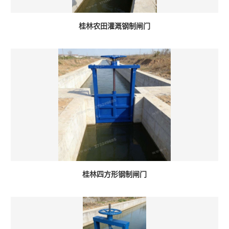
桂林农田灌溉钢制闸门
桂林四方形钢制闸门