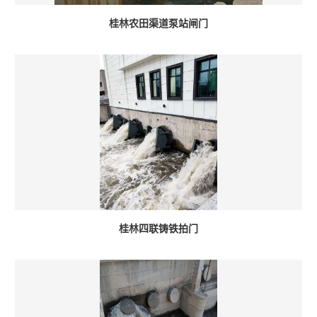
桂林农田渠道泵站闸门
桂林四联铸铁拍门