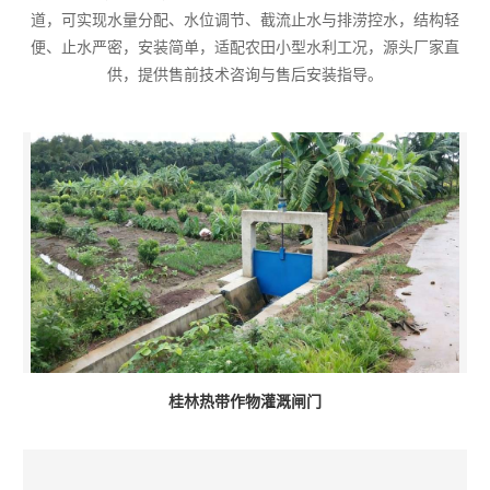
道，可实现水量分配、水位调节、截流止水与排涝控水，结构轻
便、止水严密，安装简单，适配农田小型水利工况，源头厂家直
供，提供售前技术咨询与售后安装指导。
桂林热带作物灌溉闸门