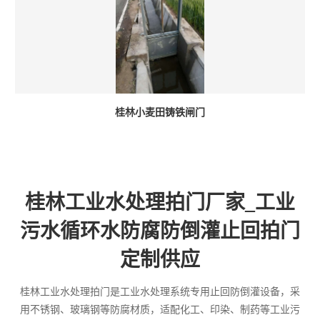
桂林小麦田铸铁闸门
桂林工业水处理拍门厂家_工业
污水循环水防腐防倒灌止回拍门
定制供应
桂林工业水处理拍门是工业水处理系统专用止回防倒灌设备，采
用不锈钢、玻璃钢等防腐材质，适配化工、印染、制药等工业污