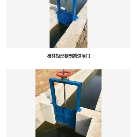
桂林矩形钢制渠道闸门