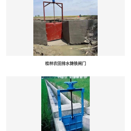
桂林农田排水铸铁闸门