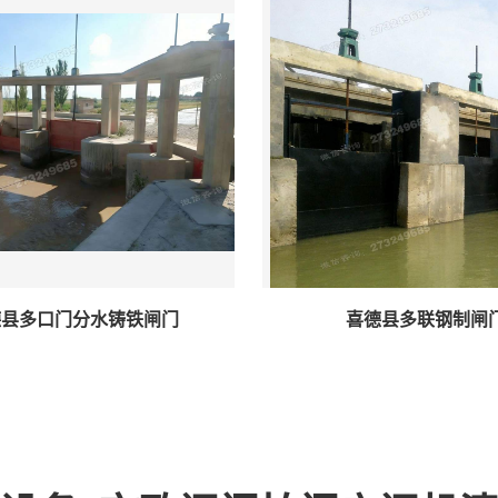
德县多口门分水铸铁闸门
喜德县多联钢制闸