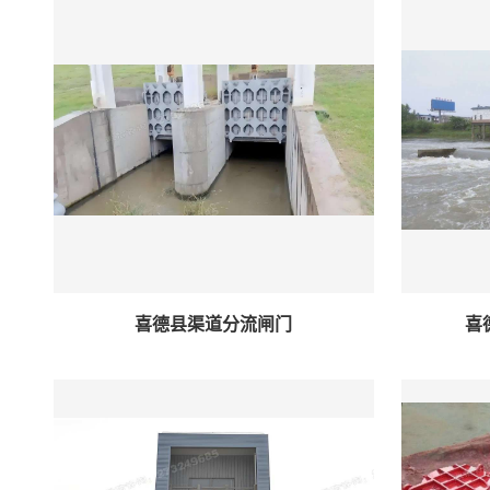
喜德县渠道分流闸门
喜