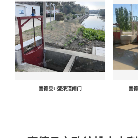
喜德县U型渠道闸门
喜