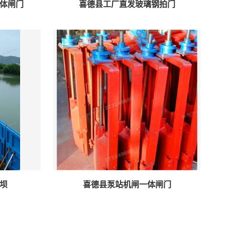
体闸门
喜德县工厂直发玻璃钢拍门
坝
喜德县泵站机闸一体闸门