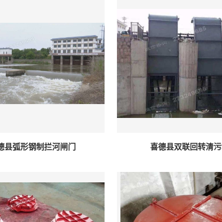
德县弧形钢制拦河闸门
喜德县双联回转清污