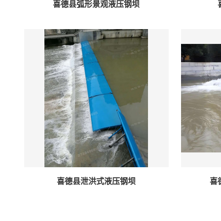
喜德县弧形景观液压钢坝
喜德县泄洪式液压钢坝
喜