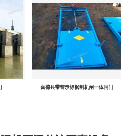
门
喜德县带警示标钢制机闸一体闸门