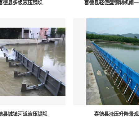
喜德县多级液压钢坝
喜德县轻便型钢制机闸一
德县城镇河道液压钢坝
喜德县液压升降景观