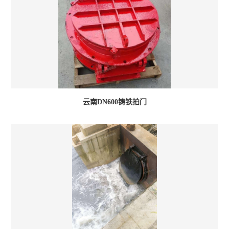
云南DN600铸铁拍门