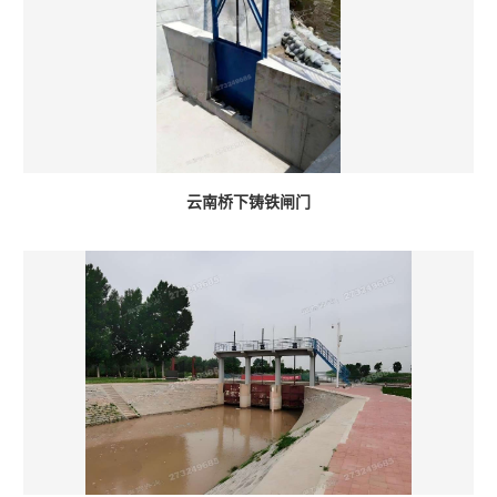
云南桥下铸铁闸门