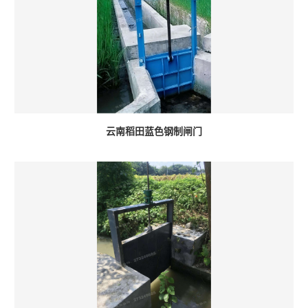
云南稻田蓝色钢制闸门