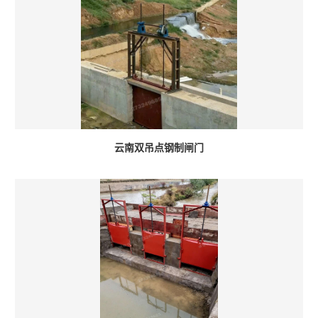
云南双吊点钢制闸门