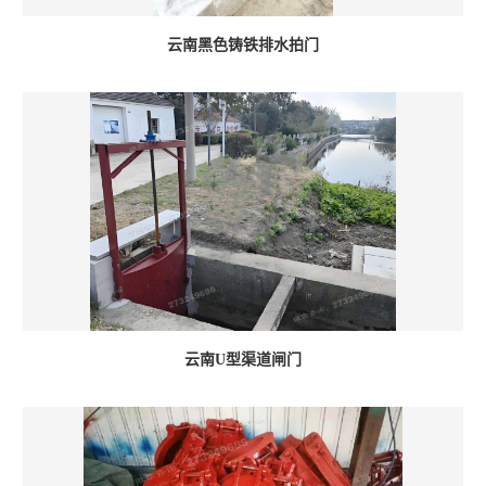
云南黑色铸铁排水拍门
云南U型渠道闸门