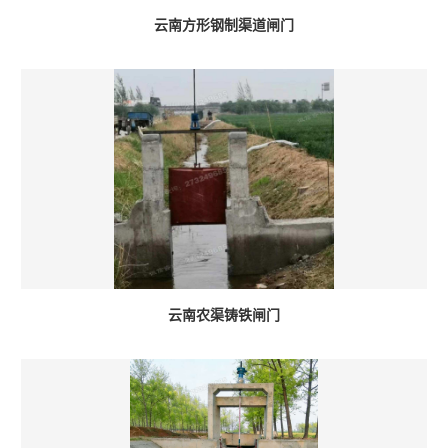
云南方形钢制渠道闸门
云南农渠铸铁闸门