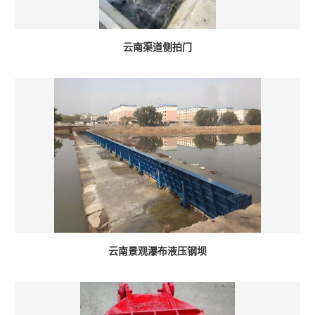
云南渠道侧拍门
云南景观瀑布液压钢坝