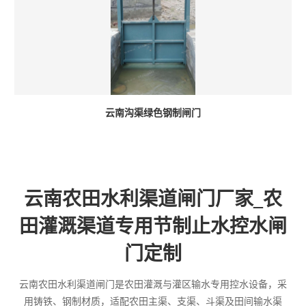
云南沟渠绿色钢制闸门
云南农田水利渠道闸门厂家_农
田灌溉渠道专用节制止水控水闸
门定制
云南农田水利渠道闸门是农田灌溉与灌区输水专用控水设备，采
用铸铁、钢制材质，适配农田主渠、支渠、斗渠及田间输水渠