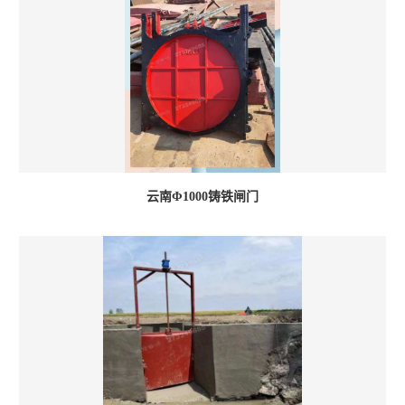
云南Φ1000铸铁闸门