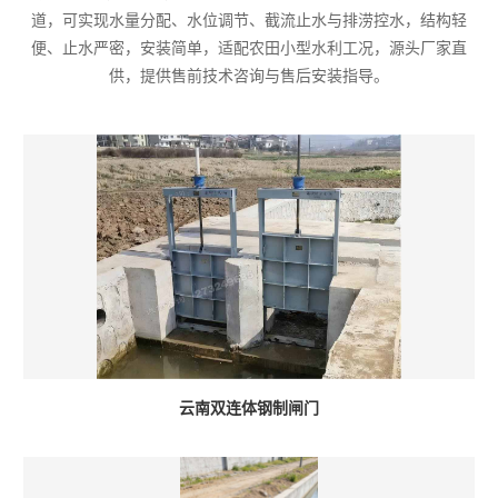
道，可实现水量分配、水位调节、截流止水与排涝控水，结构轻
便、止水严密，安装简单，适配农田小型水利工况，源头厂家直
供，提供售前技术咨询与售后安装指导。
云南双连体钢制闸门