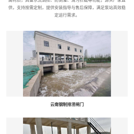
腐材质，具备水流调控、防倒灌、清污拦截等功能，源头厂家直
供，支持按需定制，提供安装指导与售后保障，满足泵站高效稳
定运行需求。
云南钢制排涝闸门