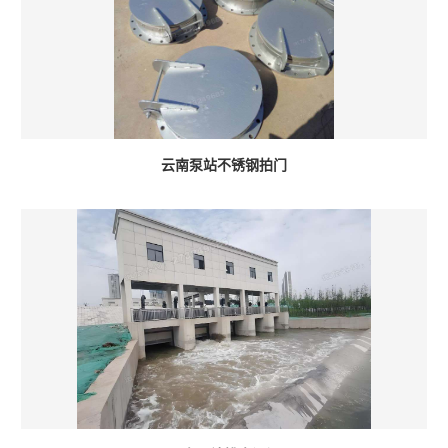
云南泵站不锈钢拍门