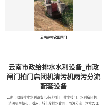
云南乡村农田闸门
云南市政给排水水利设备_市政
闸门拍门启闭机清污机雨污分流
配套设备
云南市政给排水水利设备以市政闸门、排水拍门、水利启闭机、
清污机为核心，适用于城市给排水管网、雨污分流、污水处理