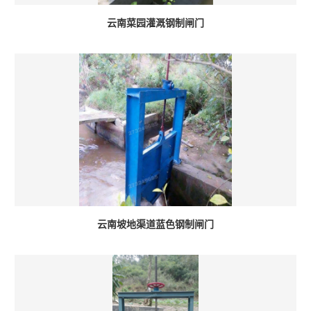
云南菜园灌溉钢制闸门
云南坡地渠道蓝色钢制闸门