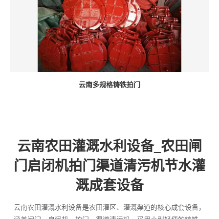
云南多规格铸铁拍门
云南农田灌溉水利设备_农田闸
门启闭机拍门渠道清污机节水灌
溉成套设备
云南农田灌溉水利设备是农田灌区、灌溉渠道的核心成套设备，