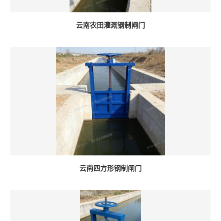
云南农田灌溉钢制闸门
云南四方形钢制闸门