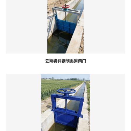
云南镀锌钢制渠道闸门