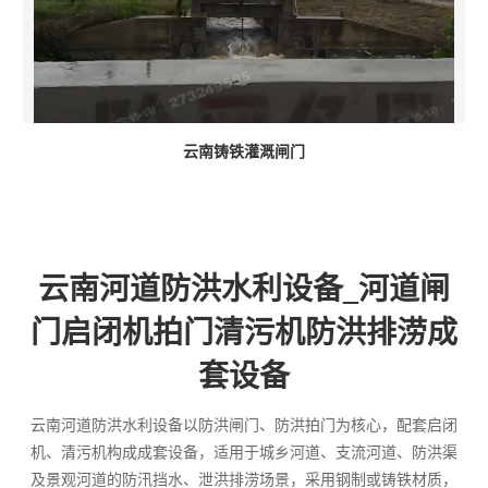
云南铸铁灌溉闸门
云南河道防洪水利设备_河道闸
门启闭机拍门清污机防洪排涝成
套设备
云南河道防洪水利设备以防洪闸门、防洪拍门为核心，配套启闭
机、清污机构成成套设备，适用于城乡河道、支流河道、防洪渠
及景观河道的防汛挡水、泄洪排涝场景，采用钢制或铸铁材质，