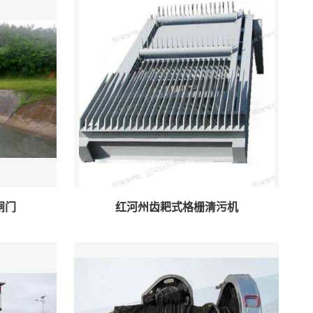
闸门
红河州齿耙式格栅清污机