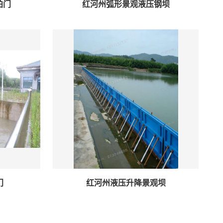
拍门
红河州弧形景观液压钢坝
门
红河州液压升降景观坝