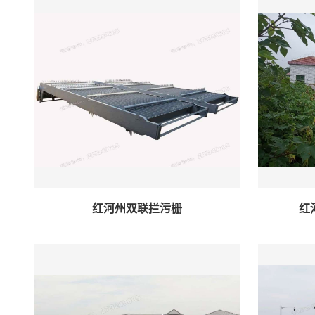
红河州双联拦污栅
红