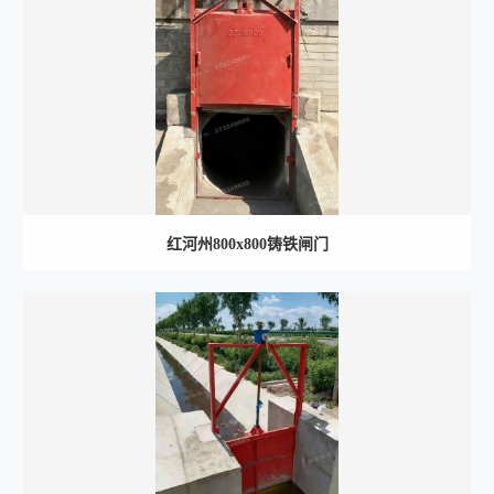
红河州800x800铸铁闸门