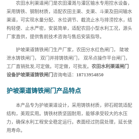
农田水利渠道闸门是农田灌溉与灌区输水专用控水设备，
采用铸铁、钢制材质，适配农田主渠、支渠、斗渠及田间输水
渠道，可实现水量分配、水位调节、截流止水与排涝控水，结
构轻便、止水严密，安装简单，适配农田小型水利工况，源头
厂家直供，提供售前技术咨询与售后安装指导。
护坡渠道铸铁闸门生产厂家，农田分水红色闸门， 陡坡
泄水铸铁闸门， 双门并排铸铁闸门， 双吊点操作平台闸门，
工厂直销批发,可定做。可定做，可批发。
农田水利渠道闸门
设备护坡渠道铸铁闸门
咨询电话：
18713954850
护坡渠道铸铁闸门产品特点
本产品专为护坡渠道设计，采用铸铁材质，卵石砌筑适配
结构，美观实用。铸铁材质坚固耐用，能够承受较大的水压
力，确保水利工程安全稳定运行。表面经过防腐处理，延长使
用寿命。