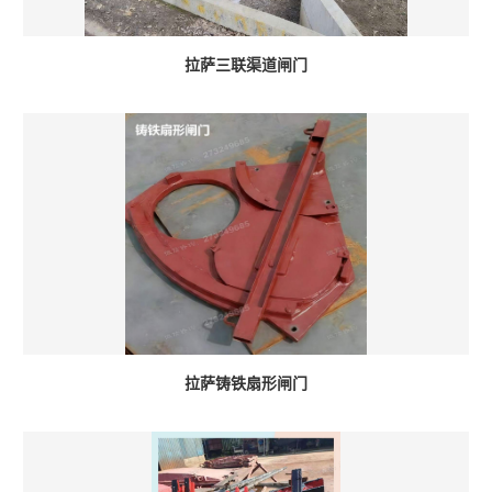
拉萨三联渠道闸门
拉萨铸铁扇形闸门