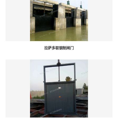
拉萨多联钢制闸门