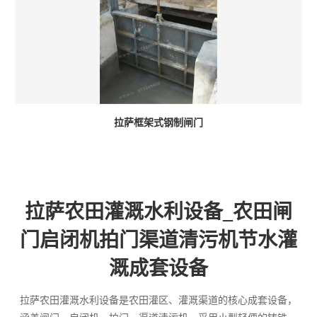
拉萨框架式钢制闸门
拉萨农田灌溉水利设备_农田闸
门启闭机拍门渠道清污机节水灌
溉成套设备
拉萨农田灌溉水利设备是农田灌区、灌溉渠道的核心成套设备，