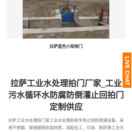
拉萨蓝色小型闸门
拉萨工业水处理拍门厂家_工业
污水循环水防腐防倒灌止回拍门
定制供应
拉萨工业水处理拍门是工业水处理系统专用止回防倒灌设备，采
用不锈钢、玻璃钢等防腐材质，适配化工、印染、制药等工业污