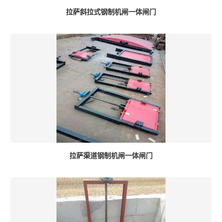
拉萨斜拉式钢制机闸一体闸门
拉萨渠道钢制机闸一体闸门