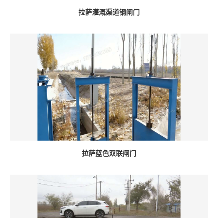
拉萨灌溉渠道钢闸门
拉萨蓝色双联闸门