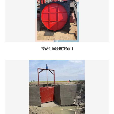
拉萨Φ1000铸铁闸门