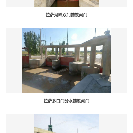
拉萨河畔双门铸铁闸门
拉萨多口门分水铸铁闸门