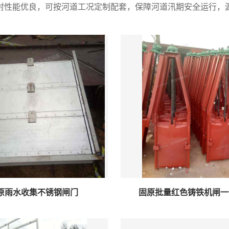
封性能优良，可按河道工况定制配套，保障河道汛期安全运行，
原雨水收集不锈钢闸门
固原批量红色铸铁机闸一