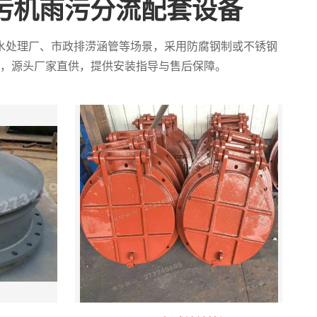
污机雨污分流配套设备
水处理厂、市政排涝涵管等场景，采用防腐钢制或不锈钢
，源头厂家直供，提供安装指导与售后保障。