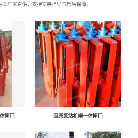
源头厂家直供，支持安装指导与售后保障。
体闸门
固原泵站机闸一体闸门