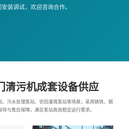
门安装调试，欢迎咨询合作。
门清污机成套设备供应
站、污水处理泵站、农田灌溉泵站等场景，采用铸铁、钢
指导与售后保障，满足泵站高效稳定运行需求。