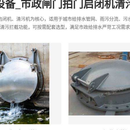
设备_市政闸门拍门启闭机清
启闭机、清污机为核心，适用于城市给排水管网、雨污分流、污
清污拦截功能，可按需配套选型，满足市政给排水严苛工况需求