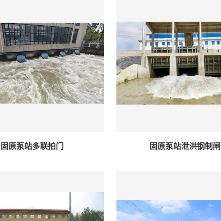
固原泵站多联拍门
固原泵站泄洪钢制闸